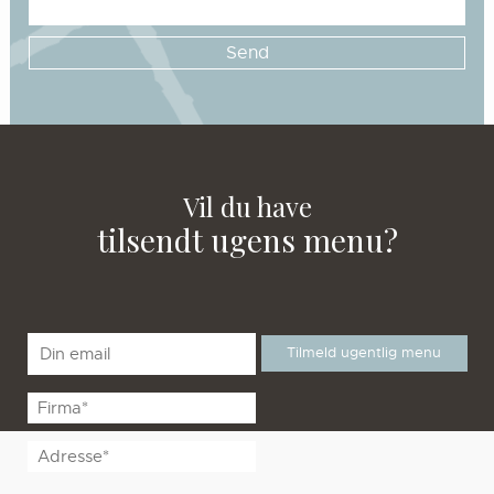
Vil du have
tilsendt ugens menu?
E-
mail
*
Unavngivet
Unavngivet