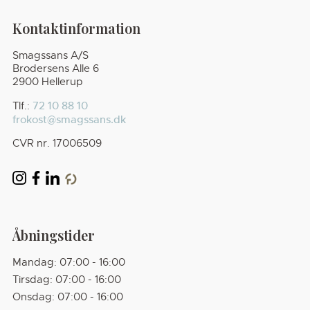
Kontaktinformation
Smagssans A/S
Brodersens Alle 6
2900 Hellerup
72 10 88 10
Tlf.:
frokost@smagssans.dk
CVR nr. 17006509
pokies online payid
casinos with poli pay
Åbningstider
Mandag: 07:00 - 16:00
Tirsdag: 07:00 - 16:00
Onsdag: 07:00 - 16:00