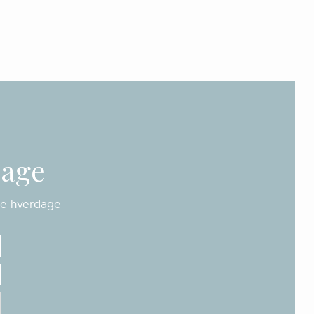
bage
lle hverdage