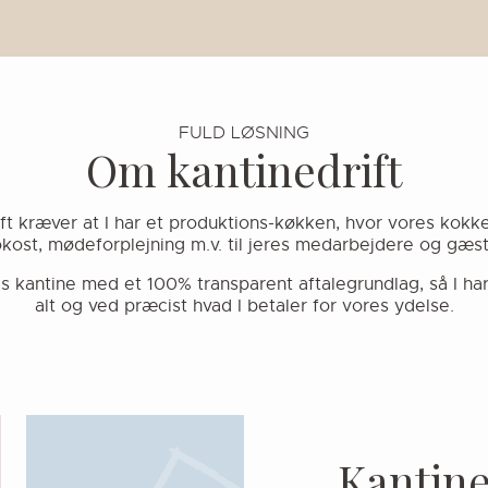
FULD LØSNING
Om kantinedrift
ft kræver at I har et produktions-køkken, hvor vores kokke
okost, mødeforplejning m.v. til jeres medarbejdere og gæst
es kantine med et 100% transparent aftalegrundlag, så I har 
alt og ved præcist hvad I betaler for vores ydelse.
LINK
K
a
n
t
i
n