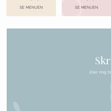
SE MENUEN
SE MENUEN
Skr
Eller ring t