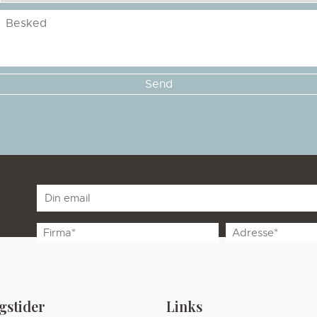
Besked
E-
mail
*
Unavngivet
Unavngivet
gstider
Links