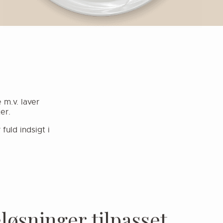
 m.v. laver
er.
fuld indsigt i
e
l
ø
s
n
i
n
g
e
r
t
i
l
p
a
s
s
e
t