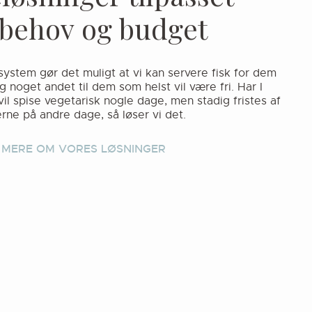
b
e
h
o
v
o
g
b
u
d
g
e
t
ystem gør det muligt at vi kan servere fisk for dem
noget andet til dem som helst vil være fri. Har I
l spise vegetarisk nogle dage, men stadig fristes af
erne på andre dage, så løser vi det.
 MERE OM VORES LØSNINGER