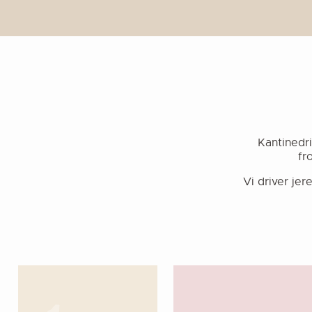
Kantinedri
fr
Vi driver jer
LINK
LINK