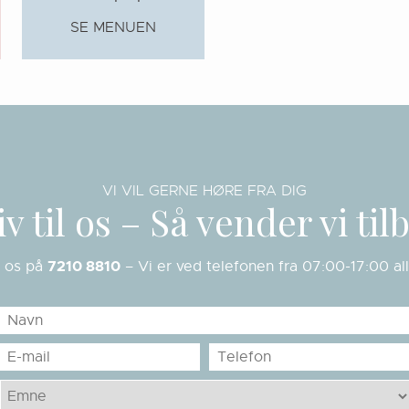
SE MENUEN
VI VIL GERNE HØRE FRA DIG
iv til os – Så vender vi til
7210 8810
il os på
– Vi er ved telefonen fra 07:00-17:00 a
Navn
E-
Telefon
mail
Emne