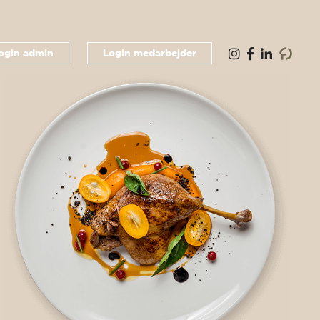
ogin admin
Login medarbejder