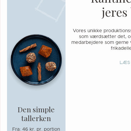
j
e
r
e
s
Vores unikke produktionss
som værdsætter det, og 
medarbejdere som gerne vi
frikadell
LÆS
Den simple
tallerken
Fra: 46 kr. pr. portion